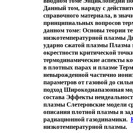
вводном томе Энциклопедии п
Данный том, наряду с действи
справочного материала, в зна
принципиальных вопросов тер
данном томе: Основы теории 
низкотемпературной плазмы Дв
ударно сжатой плазмы Плазма 
окрестности критической точк
термодинамические аспекты к
в плотных парах и плазме Тер
невырожденной частично иониз
параметров от газовой до сил
подход Широкодиапазонная мо
состава Эффекты неидеальност
плазмы Слетеровские модели с
описания плотной плазмы в за
радиационной газодинамики.
низкотемпературной плазмы.