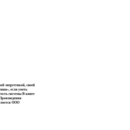
ей энергетикой, своей
ения», если уметь
тость системы В книге
Произведения
вляется ООО