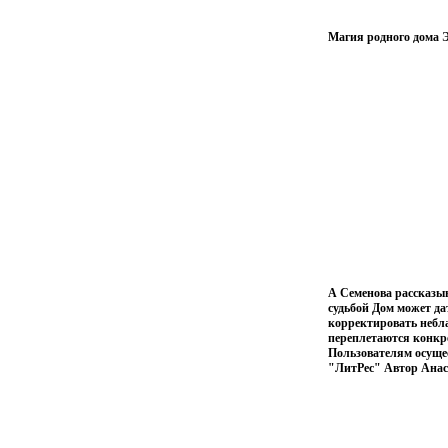
Магия родного дома Э
А Семенова рассказыв
судьбой Дом может дат
корректировать небла
переплетаются конкр
Пользователям осуще
"ЛитРес" Автор Ана