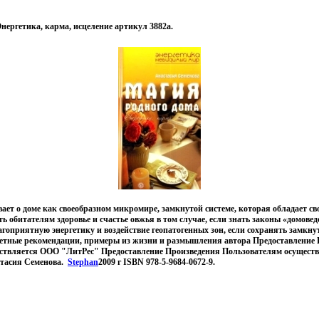
нергетика, карма, исцеление артикул 3882a.
ает о доме как своеобразном микромире, замкнутой системе, которая обладает сво
ь обитателям здоровье и счастье овжья в том случае, если знать законы «домовед
гоприятную энергетику и воздействие геопатогенных зон, если сохранять замкну
етные рекомендации, примеры из жизни и размышления автора Предоставление 
ствляется ООО "ЛитРес" Предоставление Произведения Пользователям осущест
стасия Семенова.
Stephan
2009 г ISBN 978-5-9684-0672-9.