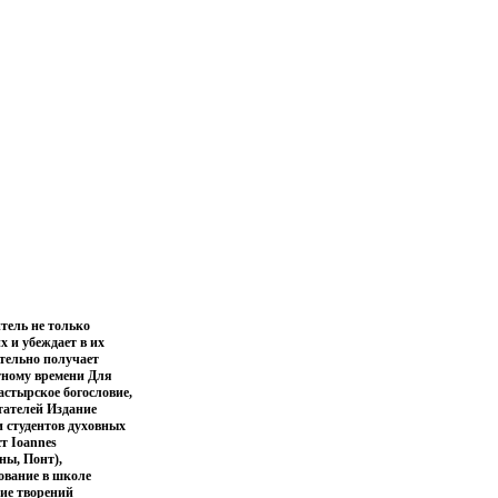
тель не только
х и убеждает в их
тельно получает
етному времени Для
астырское богословие,
тателей Издание
и студентов духовных
т Ioannes
ны, Понт),
ование в школе
ие творений