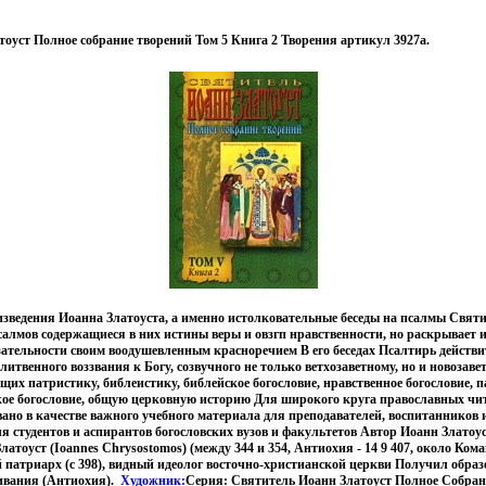
оуст Полное собрание творений Том 5 Книга 2 Творения артикул 3927a.
зведения Иоанна Златоуста, а именно истолковательные беседы на псалмы Святи
псалмов содержащиеся в них истины веры и овзгп нравственности, но раскрывает и
ательности своим воодушевленным красноречием В его беседах Псалтирь действи
литвенного воззвания к Богу, созвучного не только ветхозаветному, но и новозав
щих патристику, библеистику, библейское богословие, нравственное богословие, п
ское богословие, общую церковную историю Для широкого круга православных чи
ано в качестве важного учебного материала для преподавателей, воспитанников 
ля студентов и аспирантов богословских вузов и факультетов Автор Иоанн Златоус
атоуст (Ioannes Chrysostomos) (между 344 и 354, Антиохия - 14 9 407, около Кома
патриарх (с 398), видный идеолог восточно-христианской церкви Получил образ
ивания (Антиохия).
Художник:
Серия: Святитель Иоанн Златоуст Полное Собран