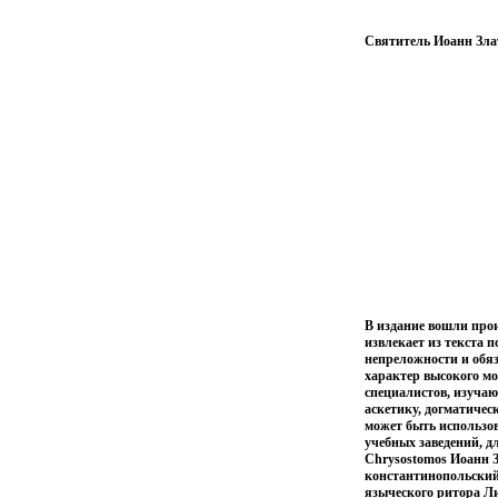
Святитель Иоанн Злат
В издание вошли прои
извлекает из текста 
непреложности и обяз
характер высокого мо
специалистов, изучаю
аскетику, догматиче
может быть использов
учебных заведений, д
Chrysostomos Иоанн Зл
константинопольский 
языческого ритора Л