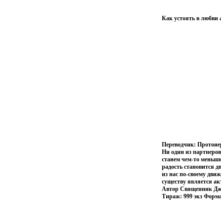
Как устоять в любви 
Переводчик: Протоие
Ни один из партнеров
станем чем-то меньши
радость становится д
из нас по-своему движ
существу является ак
Автор Священник Дж
Тираж: 999 экз Формат