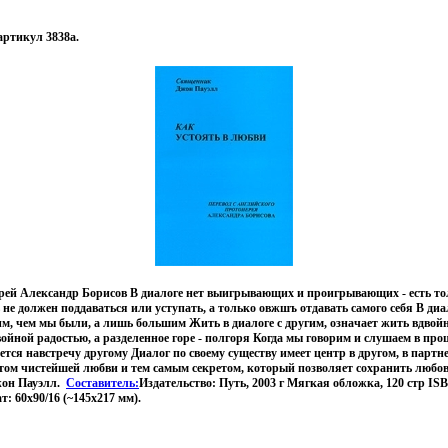
артикул 3838a.
рей Александр Борисов В диалоге нет выигрывающих и проигрывающих - есть 
 не должен поддаваться или уступать, а только овжшъ отдавать самого себя В диа
м, чем мы были, а лишь большим Жить в диалоге с другим, означает жить вдвой
войной радостью, а разделенное горе - полгоря Когда мы говорим и слушаем в про
ется навстречу другому Диалог по своему существу имеет центр в другом, в партн
том чистейшей любви и тем самым секретом, который позволяет сохранить любовь
он Пауэлл.
Составитель:
Издательство: Путь, 2003 г Мягкая обложка, 120 стр ISB
: 60x90/16 (~145х217 мм).