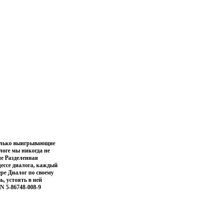
только выигрывающие
логе мы никогда не
не Разделенная
цессе диалога, каждый
ере Диалог по своему
, устоять в ней
N 5-86748-008-9