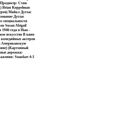
с Продюсер: Стив
) Brian Koppelman
теров) Майкл Дуглас
зование Дуглас
по специальности
on Susan Abigail
 1946 года в Нью -
кое искусство В кино
х комедийных актеров
 в Американскую
ание) (Картонный
ковые дорожки:
ажения: Standart 4:3