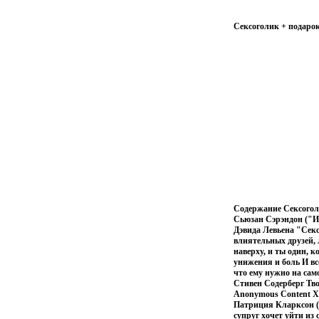
Сексоголик + подарок
Содержание Сексоголи
Сьюзан Сэрэндон ("И
Дэвида Левьена "Секс
влиятельных друзей, 
наверху, и ты один, к
унижения и боль И вс
что ему нужно на са
Стивен Содерберг Тво
Anonymous Content Х
Патриция Кларксон (
супруг хочет уйти из 