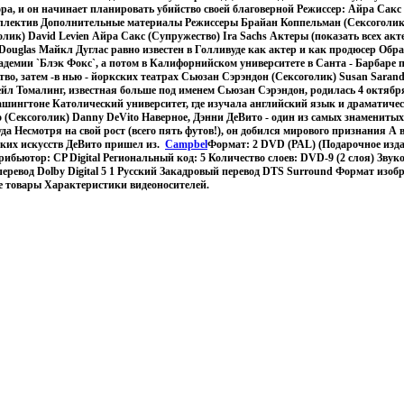
ора, и он начинает планировать убийство своей благоверной Режиссер: Айра Сак
ллектив Дополнительные материалы Режиссеры Брайан Коппельман (Сексоголик
олик) David Levien Айра Сакс (Супружество) Ira Sachs Актеры (показать всех ак
 Douglas Майкл Дуглас равно известен в Голливуде как актер и как продюсер Обра
адемии `Блэк Фокс`, а потом в Калифорнийском университете в Санта - Барбаре 
тво, затем -в нью - йоркских театрах Сьюзан Сэрэндон (Сексоголик) Susan Sarand
йл Томалинг, известная больше под именем Сьюзан Сэрэндон, родилась 4 октября
шингтоне Католический университет, где изучала английский язык и драматичес
 (Сексоголик) Danny DeVito Наверное, Дэнни ДеВито - один из самых знамениты
да Несмотря на свой рост (всего пять футов!), он добился мирового признания А
ких искусств ДеВито пришел из.
Campbel
Формат: 2 DVD (PAL) (Подарочное изд
трибьютор: CP Digital Региональный код: 5 Количество слоев: DVD-9 (2 слоя) Зву
еревод Dolby Digital 5 1 Русский Закадровый перевод DTS Surround Формат изобр
е товары Характеристики видеоносителей.