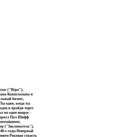
лас ("Игра"),
йана Коппельмана и
ильный бизнес,
Ты один, когда ты
ходов и пройдя через
о на один вопрос -
 Маркел Пол Шифф
tertainment,
ер ("Заклинатель"),
40-е годы Неверный
жением Роковая страсть