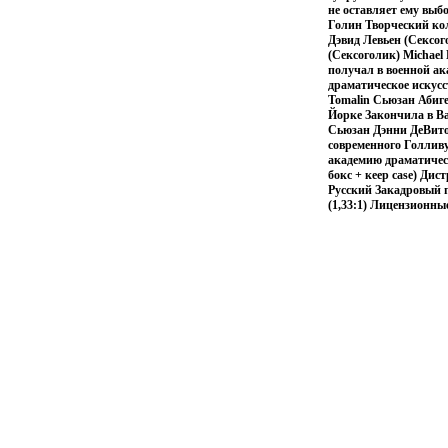
не оставляет ему выб
Голин Творческий ко
Дэвид Левьен (Сексог
(Сексоголик) Michael
получал в военной ак
драматическое искусс
Tomalin Сьюзан Абиге
Йорке Закончила в Ва
Сьюзан Дэнни ДеВито
современного Голливу
академию драматичес
бокс + кеер case) Дис
Русский Закадровый п
(1,33:1) Лицензионны