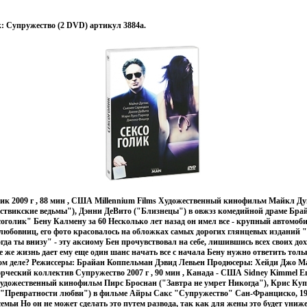
: Супружество (2 DVD) артикул 3884a.
к 2009 г , 88 мин , США Millennium Films Художественный кинофильм Майкл Дуг
ствикские ведьмы"), Дэнни ДеВито ("Близнецы") в овжэз комедийной драме Бра
оголик" Бену Калмену за 60 Несколько лет назад он имел все - крупный автомоб
любовниц, его фото красовалось на обложках самых дорогих глянцевых изданий "
огда ты внизу" - эту аксиому Бен прочувствовал на себе, лишившись всех своих до
е же жизнь дает ему еще один шанс начать все с начала Бену нужно ответить тольк
мом деле? Режиссеры: Брайан Коппельман Дэвид Левьен Продюсеры: Хейди Джо
рческий коллектив Супружество 2007 г , 90 мин , Канада - США Sidney Kimmel En
удожественный кинофильм Пирс Броснан ("Завтра не умрет Никогда"), Крис Куп
"Превратности любви") в фильме Айры Сакс "Супружество" Сан-Франциско, 19
семьи Но он не может сделать это путем развода, так как для жены это будет уни