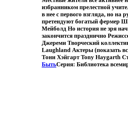
Местные жители все активнее н
избранником прелестной учит
в нее с первого взгляда, но на
претендуют богатый фермер Ш
Мейболд Но история не зря нач
закончится празднично Режисс
Джереми Творческий коллектив
Laughland Актеры (показать вс
Тони Хэйгарт Tony Haygarth С
Быть
Серия: Библиотека всеми